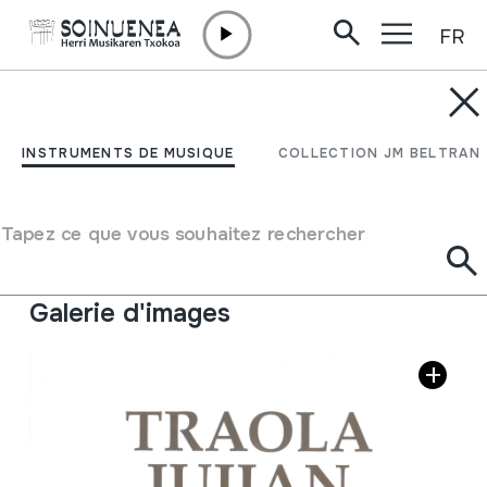
FR
Aller directement au contenu
JM BELTRAN ARGIÑENA
Traola Jujian; Lekitton
INSTRUMENTS DE MUSIQUE
COLLECTION JM BELTRAN
Kantetan I
Tapez ce que vous souhaitez rechercher
Auteur
Lekeitiko Udala
Type de collection
Bibliothèque
Galerie d'images