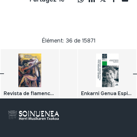
Élément: 36 de 15871
Revista de flamencología, volumen 33, 2024
Enkarni Genua Espinosa; Manuel Lekuona Saria / Premio Manuel Lekuona