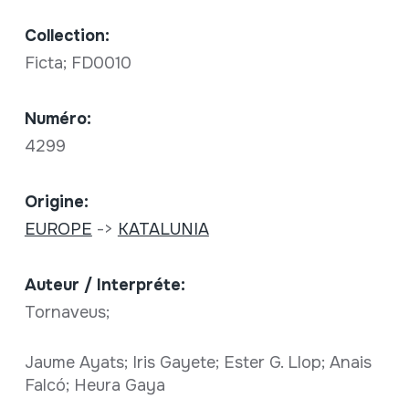
Collection:
Ficta; FD0010
Numéro:
4299
Origine:
EUROPE
->
KATALUNIA
Auteur / Interpréte:
Tornaveus;
Jaume Ayats; Iris Gayete; Ester G. Llop; Anais
Falcó; Heura Gaya