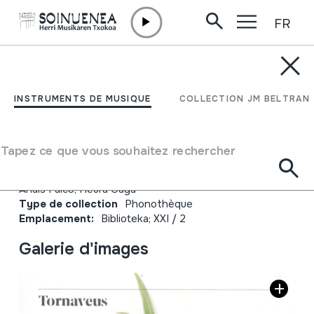
FR
Aller directement au contenu
JM BELTRAN ARGIÑENA
Tornaveus; Traditional
INSTRUMENTS DE MUSIQUE
COLLECTION JM BELTRAN
catalan polyphonies
Tapez ce que vous souhaitez rechercher
Auteur
Tornaveus;Jaume Ayats; Iris Gayete; Ester G. Llop;
Anais Falcó; Heura Gaya
Type de collection
Phonothèque
Emplacement:
Biblioteka; XXI / 2
Galerie d'images