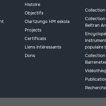
Histoire
Collection
Objectifs
Collection
nt
Oiartzungo HM eskola
Beltran A
Projects
Encyclopé
Certificats
instrument
Liens intéressants
populaire
Dons
Collectio
Barrenetx
Vidéothèq
Publicati
Recherche