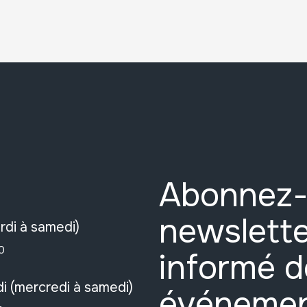
Abonnez-
newslette
rdi à samedi)
0
informé d
i (mercredi à samedi)
événeme