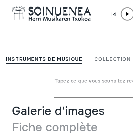
Aller directement au contenu
JM BELTRAN ARGIÑENA
Sustraiak; Peppermint Se
INSTRUMENTS DE MUSIQUE
COLLECTION 
Auteur
Peppermint Sextet
Type de collection
Phonothèque
Tapez ce que vous souhaitez re
Emplacement:
Biblioteka; XXI / 3
Galerie d'images
Fiche complète