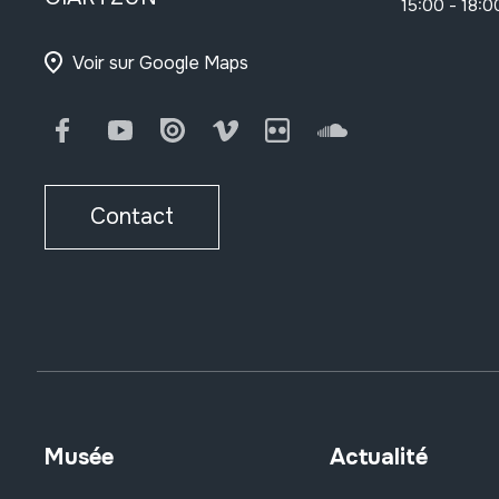
15:00 - 18:0
Voir sur Google Maps
Facebook
Youtube
Issuu
Vimeo
Flickr
SoundCloud
Contact
Musée
Actualité