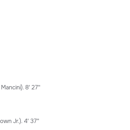
ancini). 8' 27''
n Jr.). 4' 37''