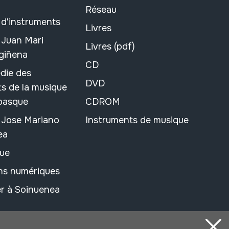
Réseau
 d'instruments
Livres
 Juan Mari
Livres (pdf)
rgiñena
CD
die des
DVD
s de la musique
 basque
CDROM
n Jose Mariano
Instruments de musique
ea
ue
ons numériques
r à Soinuenea