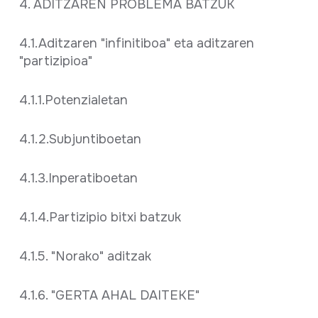
4. ADITZAREN PROBLEMA BATZUK
4.1.Aditzaren "infinitiboa" eta aditzaren
"partizipioa"
4.1.1.Potenzialetan
4.1.2.Subjuntiboetan
4.1.3.Inperatiboetan
4.1.4.Partizipio bitxi batzuk
4.1.5. "Norako" aditzak
4.1.6. "GERTA AHAL DAITEKE"