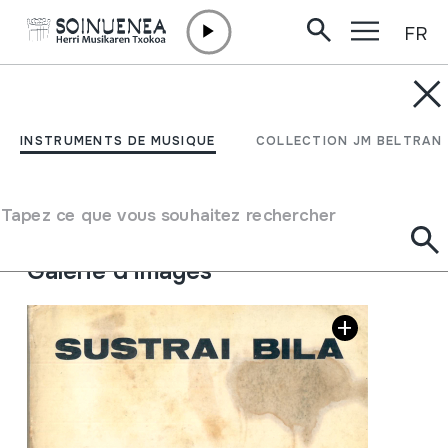
FR
Aller directement au contenu
JM BELTRAN ARGIÑENA
Sustrai bila
INSTRUMENTS DE MUSIQUE
COLLECTION JM BELTRAN
Auteur
Larresoro
Type de collection
Bibliothèque
Tapez ce que vous souhaitez rechercher
Emplacement:
XIX / 3
Galerie d'images