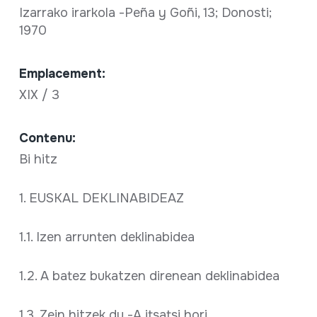
Izarrako irarkola -Peña y Goñi, 13; Donosti;
1970
Emplacement:
XIX / 3
Contenu:
Bi hitz
1. EUSKAL DEKLINABIDEAZ
1.1. Izen arrunten deklinabidea
1.2. A batez bukatzen direnean deklinabidea
1.3. Zein hitzek du -A itsatsi hori