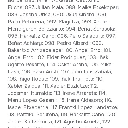
Borda; 085. Miren Azkarate; 086. Ximun
Fuchs; 087. Julian Maia; 088. Maika Etxekopar;
089. Joseba Urkia; 090. Uxue Alberdi; 091.
Patxi Petrirena; 092. Mayi Iza; 093. Xabier
Mendiguren Bereziartu; 094. Beñat Sarasola;
095. Harkaitz Cano; 096. Pello Salaburu; 097.
Beñat Achiary; 098. Pedro Alberdi; 099.
Bakartxo Arrizabalaga; 100. Angel Erro; 101.
Angel Erro; 102. Eider Rodriguez; 103. Iñaki
Ugarte Rekarte; 104. Oskar Arana; 105. Mikel
Lasa; 106. Pako Aristi; 107. Juan Luis Zabala;
108. Iñigo Roque; 109. Iñaki Iñurrieta; 110.
Xabier Zaldua; 111. Xabier Euzkitze; 112.
Joxemari Iturralde; 113. Irene Arrarats; 114.
Manu Lopez Gaseni; 115. Irene Aldasoro; 116.
Isabel Etxeberria; 117. Frantxi Lopez Landatxe;
118. Patziku Perurena; 119. Harkaitz Cano; 120.
Jabier Kaltzakorta; 121. Agustin Arrieta; 122.