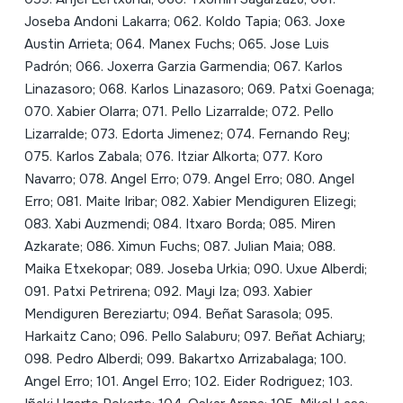
Joseba Andoni Lakarra; 062. Koldo Tapia; 063. Joxe
Austin Arrieta; 064. Manex Fuchs; 065. Jose Luis
Padrón; 066. Joxerra Garzia Garmendia; 067. Karlos
Linazasoro; 068. Karlos Linazasoro; 069. Patxi Goenaga;
070. Xabier Olarra; 071. Pello Lizarralde; 072. Pello
Lizarralde; 073. Edorta Jimenez; 074. Fernando Rey;
075. Karlos Zabala; 076. Itziar Alkorta; 077. Koro
Navarro; 078. Angel Erro; 079. Angel Erro; 080. Angel
Erro; 081. Maite Iribar; 082. Xabier Mendiguren Elizegi;
083. Xabi Auzmendi; 084. Itxaro Borda; 085. Miren
Azkarate; 086. Ximun Fuchs; 087. Julian Maia; 088.
Maika Etxekopar; 089. Joseba Urkia; 090. Uxue Alberdi;
091. Patxi Petrirena; 092. Mayi Iza; 093. Xabier
Mendiguren Bereziartu; 094. Beñat Sarasola; 095.
Harkaitz Cano; 096. Pello Salaburu; 097. Beñat Achiary;
098. Pedro Alberdi; 099. Bakartxo Arrizabalaga; 100.
Angel Erro; 101. Angel Erro; 102. Eider Rodriguez; 103.