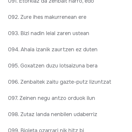
091. Etorkiaz da zenbait harro, edo
092. Zure ihes makurrenean ere
093. Bizi nadin leial zaren ustean
094. Ahala izanik zaurtzen ez duten
095. Goxatzen duzu lotsaizuna bera
096. Zenbaitek zaitu gazte-putz lizuntzat
097. Zeinen negu antzo orduok ilun
098. Zutaz landa nenbilen udaberriz
099. Bioleta ozarrari nik hitz bi