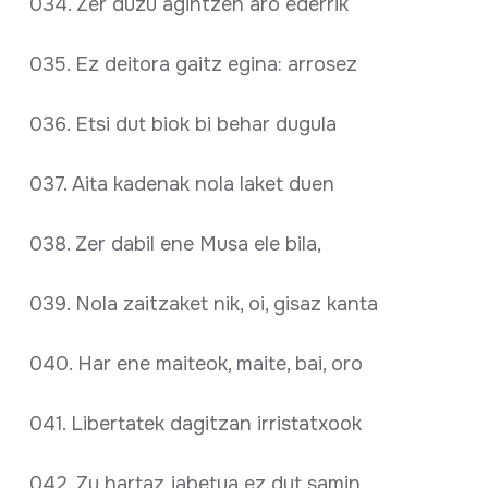
034. Zer duzu agintzen aro ederrik
035. Ez deitora gaitz egina: arrosez
036. Etsi dut biok bi behar dugula
037. Aita kadenak nola laket duen
038. Zer dabil ene Musa ele bila,
039. Nola zaitzaket nik, oi, gisaz kanta
040. Har ene maiteok, maite, bai, oro
041. Libertatek dagitzan irristatxook
042. Zu hartaz jabetua ez dut samin