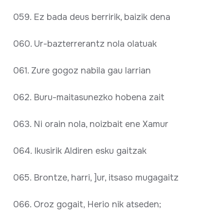
059. Ez bada deus berririk, baizik dena
060. Ur-bazterrerantz nola olatuak
061. Zure gogoz nabila gau larrian
062. Buru-maitasunezko hobena zait
063. Ni orain nola, noizbait ene Xamur
064. Ikusirik Aldiren esku gaitzak
065. Brontze, harri, ]ur, itsaso mugagaitz
066. Oroz gogait, Herio nik atseden;