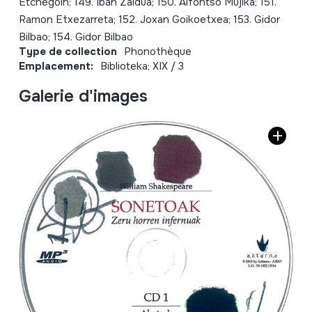
Etchegoin; 149. Iban Zaldua; 150. Alfontso Mujika; 151.
Ramon Etxezarreta; 152. Joxan Goikoetxea; 153. Gidor
Bilbao; 154. Gidor Bilbao
Type de collection
Phonothèque
Emplacement:
Biblioteka; XIX / 3
Galerie d'images