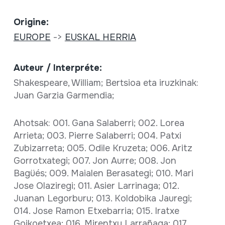
Origine:
EUROPE
->
EUSKAL HERRIA
Auteur / Interpréte:
Shakespeare, William; Bertsioa eta iruzkinak:
Juan Garzia Garmendia;
Ahotsak: 001. Gana Salaberri; 002. Lorea
Arrieta; 003. Pierre Salaberri; 004. Patxi
Zubizarreta; 005. Odile Kruzeta; 006. Aritz
Gorrotxategi; 007. Jon Aurre; 008. Jon
Bagüés; 009. Maialen Berasategi; 010. Mari
Jose Olaziregi; 011. Asier Larrinaga; 012.
Juanan Legorburu; 013. Koldobika Jauregi;
014. Jose Ramon Etxebarria; 015. Iratxe
Goikoetxea; 016. Mirentxu Larrañaga; 017.