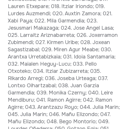
Lauren Etxepare; 018. ltziar Iriondo; 019.
Lurdes Auzmendi; 020. Auxtin Zamora; 021.
Xabi Paya; 022. Mila Garmendia; 023.
Jesusmari Makazaga; 024. Jose Angel Lasa;
025. Larraitz Ariznabarreta; 026. Joxerramon
Zubimendi; 027. Kirmen Uribe; 028. Joxean
Sagastizabal; 029. Miren Agur Meabe; 030.
Arantxa Urretabizkaia; 031. Idoia Santamaria;
032. Maialen Heguy-Lucu; 033. Pello
Otxoteko; 034. Itziar Zubizarreta; 035.
Rikardo Arregi; 036. Joseba Urteaga; 037.
Lontxo Oihartzabal; 038. Juan Garzia
Garmendia; 039. Monika Czerny; 040. Leire
Mendiburu; 041. Ramon Agirre; 042. Ramon
Agirre; 043. Arantzazu Royo; 044. Julia Marin;
045. Julia Marin; 046. Mañu Elizondo; 047.
Mañu Elizondo; 048. Bego Montorio; 049.
Lourdes Oñederra; 050. Gotzon Egia; 051.