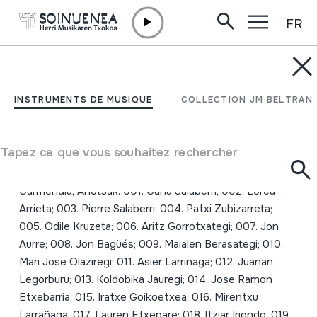
FR
Aller directement au contenu
JM BELTRAN ARGIÑENA
Sonetoak. Zeru horren
INSTRUMENTS DE MUSIQUE
COLLECTION JM BELTRAN
infernuak; Ahotsak
Tapez ce que vous souhaitez rechercher
Auteur
Shakespeare, William; Bertsioa eta iruzkinak: Juan Garzia
Garmendia; Ahotsak: 001. Gana Salaberri; 002. Lorea
Arrieta; 003. Pierre Salaberri; 004. Patxi Zubizarreta;
005. Odile Kruzeta; 006. Aritz Gorrotxategi; 007. Jon
Aurre; 008. Jon Bagüés; 009. Maialen Berasategi; 010.
Mari Jose Olaziregi; 011. Asier Larrinaga; 012. Juanan
Legorburu; 013. Koldobika Jauregi; 014. Jose Ramon
Etxebarria; 015. Iratxe Goikoetxea; 016. Mirentxu
Larrañaga; 017. Lauren Etxepare; 018. ltziar Iriondo; 019.