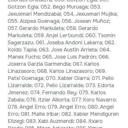
Gotzon Egia; 052. Bego Muruaga; 053.
Jexuxmari Mendizabal; 054. Jexuxmari Mujika;
055. Aizpea Goenaga; 056. Joxean Muñoz;
057. Gerardo Markuleta; 058. Gerardo
Markuleta; 059. Anjel Lertxundi; 060. Txomin
Sagarzazu; 061. Joseba Andoni Lakarra; 062.
Koldo Tapia; 063. Joxe Austin Arrieta; 064.
Manex Fuchs; 065. Jose Luis Padrón; 066.
Joxerra Garzia Garmendia; 067. Karlos
Linazasoro; 068. Karlos Linazasoro; 069.
Patxi Goenaga; 070. Xabier Olarra; 071. Pello
Lizarralde; 072. Pello Lizarralde; 073. Edorta
Jimenez; 074. Fernando Rey; 075. Karlos
Zabala; 076. Itziar Alkorta; 077. Koro Navarro;
078. Angel Erro; 079. Angel Erro; 080. Angel
Erro; 081. Maite Iribar; 082. Xabier Mendiguren
Elizegi; 083. Xabi Auzmendi; 084. Itxaro