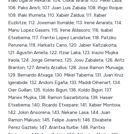
Iñaki Ugarte Rekarte; 104. Oskar Arana; 105. Mikel Lasa;
106. Pako Aristi; 107. Juan Luis Zabala; 108. Iñigo Roque;
109. Iñaki Iñurrieta; 110. Xabier Zaldua; 111. Xabier
Euzkitze; 112. Joxemari Iturralde; 113. Irene Arrarats; 114.
Manu Lopez Gaseni; 115. Irene Aldasoro; 116. Isabel
Etxeberria; 117. Frantxi Lopez Landatxe; 118. Patziku
Perurena; 119. Harkaitz Cano; 120. Jabier Kaltzakorta;
121. Agustin Arrieta; 122. Itziar Laka; 123. Inazio Mujika
Iraola; 124. Jorge Gimenez; 125. Josu Zabaleta; 126. Aritz
Branton; 127. Amets Arzallus; 128. Jose Ramon Muruaga;
129. Bernardo Atxaga; 130. Mikel Taberna; 131. Juan Kruz
Igerabide; 132. Andoni Egaña; 133. Maddi Oihenart; 134.
Oier Guillan; 135. Koldo Biguri; 136. Koldo Biguri; 137.
Manex Mujika; 138. Ramon Saizarbitoria; 139. Hasier
Etxeberria; 140. Ricardo Etxepare; 141. Xabier Montoia;
142. Jokin Ansorena; 143. Nekane Lasa; 144. Juan
Ramon Makuso; 145. Felipe Juaristi; 146. Elixabete
Perez Gaztelu; 147. Arantxa lturbe; 148. Pantxo