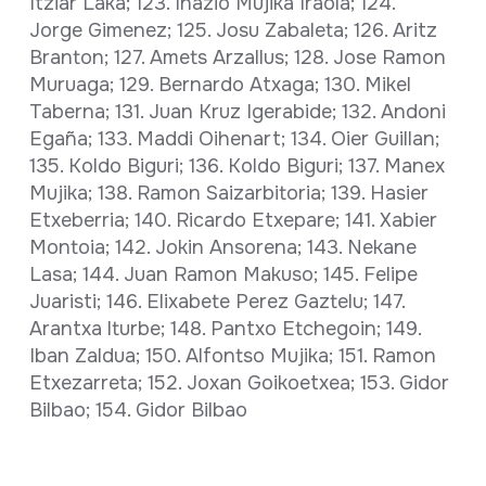
Itziar Laka; 123. Inazio Mujika Iraola; 124.
Jorge Gimenez; 125. Josu Zabaleta; 126. Aritz
Branton; 127. Amets Arzallus; 128. Jose Ramon
Muruaga; 129. Bernardo Atxaga; 130. Mikel
Taberna; 131. Juan Kruz Igerabide; 132. Andoni
Egaña; 133. Maddi Oihenart; 134. Oier Guillan;
135. Koldo Biguri; 136. Koldo Biguri; 137. Manex
Mujika; 138. Ramon Saizarbitoria; 139. Hasier
Etxeberria; 140. Ricardo Etxepare; 141. Xabier
Montoia; 142. Jokin Ansorena; 143. Nekane
Lasa; 144. Juan Ramon Makuso; 145. Felipe
Juaristi; 146. Elixabete Perez Gaztelu; 147.
Arantxa lturbe; 148. Pantxo Etchegoin; 149.
Iban Zaldua; 150. Alfontso Mujika; 151. Ramon
Etxezarreta; 152. Joxan Goikoetxea; 153. Gidor
Bilbao; 154. Gidor Bilbao