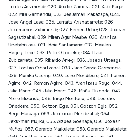
Lurdes Auzmendi; 020. Auxtin Zamora; 021. Xabi Paya;
022. Mila Garmendia; 023. Jesusmari Makazaga; 024.
Jose Angel Lasa; 025. Larraitz Ariznabarreta; 026.
Joxerramon Zubimendi; 027. Kirmen Uribe; 028. Joxean
Sagastizabal; 029. Miren Agur Meabe; 030. Arantxa
Urretabizkaia; 031. Idoia Santamaria; 032. Maialen
Heguy-Lucu; 033. Pello Otxoteko; 034. Itziar
Zubizarreta; 035. Rikardo Arregi; 036. Joseba Urteaga;
037. Lontxo Oihartzabal; 038. Juan Garzia Garmendia;
039. Monika Czerny; 040. Leire Mendiburu; 041. Ramon
Agirre; 042. Ramon Agirre; 043. Arantzazu Royo; 044.
Julia Marin; 045. Julia Marin; 046. Mañu Elizondo; 047.
Mañu Elizondo; 048. Bego Montorio; 049. Lourdes
Oñederra; 050. Gotzon Egia; 051. Gotzon Egia; 052.
Bego Muruaga; 053. Jexuxmari Mendizabal; 054.
Jexuxmari Mujika; 055. Aizpea Goenaga; 056. Joxean
Muñoz; 057. Gerardo Markuleta; 058. Gerardo Markuleta;
059. Anjel Lertxundi; 060. Txomin Sagarzazu; 061.