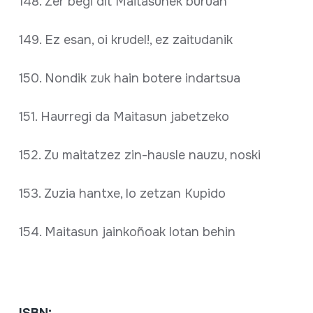
148. Zer begi dit Maitasunek buruan
149. Ez esan, oi krudel!, ez zaitudanik
150. Nondik zuk hain botere indartsua
151. Haurregi da Maitasun jabetzeko
152. Zu maitatzez zin-hausle nauzu, noski
153. Zuzia hantxe, lo zetzan Kupido
154. Maitasun jainkoñoak lotan behin
ISBN: