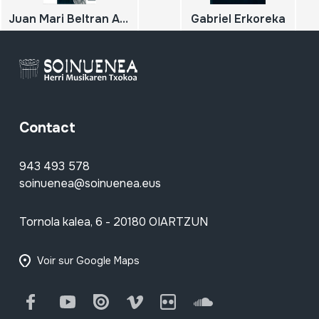
Juan Mari Beltran Argiñena; Manuel Lekuona Saria / Premio Manuel Lekuona
Gabriel Erkoreka
Contact
943 493 578
soinuenea@soinuenea.eus
Tornola kalea, 6 - 20180 OIARTZUN
Voir sur Google Maps
Facebook
Youtube
Issuu
Vimeo
Flickr
SoundCloud