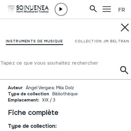
FR
Aller directement au contenu
JM BELTRAN ARGIÑENA
Qué buen sentir ! Mosica
INSTRUMENTS DE MUSIQUE
COLLECTION JM BELTRAN
e mosicos de por astí.
Música y músicos de por
Tapez ce que vous souhaitez rechercher
ahí.
Auteur
Ángel Vergara; Mila Dolz
Type de collection
Bibliothèque
Emplacement:
XIX / 3
Fiche complète
Type de collection: