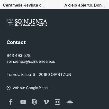
Caramella.Revista de música i cultura popular. Parlem de Art contemporani i cultura popular.49
A cielo abierto. Donostia desde los tejados
Contact
943 493 578
soinuenea@soinuenea.eus
Tornola kalea, 6 - 20180 OIARTZUN
Voir sur Google Maps
Facebook
Youtube
Issuu
Vimeo
Flickr
SoundCloud