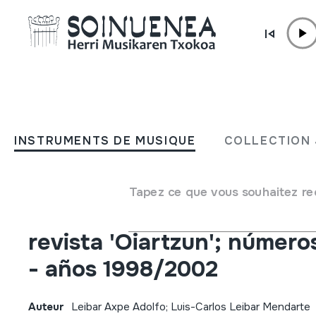
Aller directement au contenu
JM BELTRAN ARGIÑENA
OIARTZUN aldizkariaren
INSTRUMENTS DE MUSIQUE
COLLECTION 
aurkibide orokorra 3. alea;
zenbakiak 28/32 - 1998/2
Tapez ce que vous souhaitez re
urteak. Indice general Nº 3
revista 'Oiartzun'; número
- años 1998/2002
Auteur
Leibar Axpe Adolfo; Luis-Carlos Leibar Mendarte