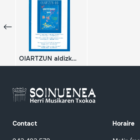
OIARTZUN aldizkariaren aurkibide orokorra 4. alea; zenbakiak 33/37 - 2003/07 urteak. Indice general Nº 4 de la revista 'Oiartzun'; números 33/37 - años 2003/07
Contact
Horaire