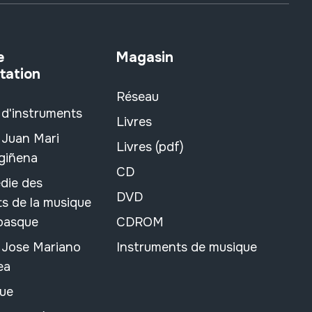
e
Magasin
tation
Réseau
 d'instruments
Livres
 Juan Mari
Livres (pdf)
rgiñena
CD
die des
DVD
s de la musique
 basque
CDROM
n Jose Mariano
Instruments de musique
ea
ue