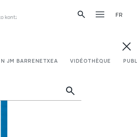
FR
kontzertua. Oiartzun, 2002-10-19.
N JM BARRENETXEA
VIDÉOTHÈQUE
PUB