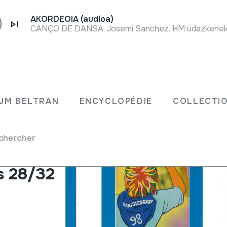
AKORDEOIA (audioa)
CANÇO DE DANSA. Josemi Sanchez. HM udazkeneko 
JM BELTRAN
ENCYCLOPÉDIE
COLLECTIO
002
chercher
 de la
s 28/32