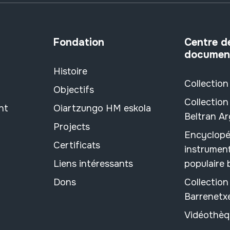
Fondation
Centre d
documen
Histoire
Collection
Objectifs
Collection
nt
Oiartzungo HM eskola
Beltran A
Projects
Encyclopé
Certificats
instrument
Liens intéressants
populaire
Dons
Collectio
Barrenetx
Vidéothèq