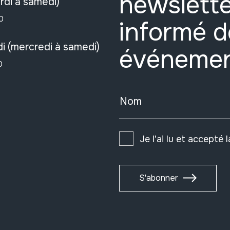
newslette
rdi à samedi)
0
informé d
i (mercredi à samedi)
événeme
0
Nom
Je l'ai lu et accepté 
S'abonner