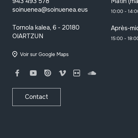
943 493 578
Matin (ma
soinuenea@soinuenea.eus
10:00 - 14:0
Tornola kalea, 6 - 20180
Après-mid
OIARTZUN
15:00 - 18:0
Voir sur Google Maps
Facebook
Youtube
Issuu
Vimeo
Flickr
SoundCloud
Contact