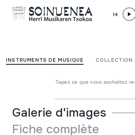
Aller directement au contenu
JM BELTRAN ARGIÑENA
Música vasca
INSTRUMENTS DE MUSIQUE
COLLECTION 
Auteur
Los de archanda
Type de collection
Phonothèque
Tapez ce que vous souhaitez re
Emplacement:
XXI / 4
Galerie d'images
Fiche complète