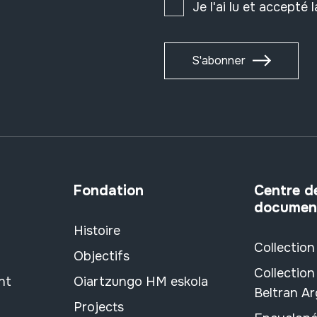
Je l'ai lu et accepté 
S'abonner
Fondation
Centre d
documen
Histoire
Collection
Objectifs
Collection
nt
Oiartzungo HM eskola
Beltran A
Projects