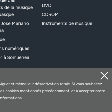
die des
DVD
s de la musique
 basque
CDROM
n Jose Mariano
Instruments de musique
ea
ue
ons numériques
r à Soinuenea
aviguer et même leur désactivation totale. Si vous souhaitez
ter les cookies mentionnés précédemment, et à accepter notre
’informations.
Développé par Lotura