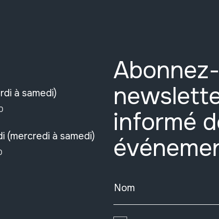
Abonnez-
newslette
rdi à samedi)
0
informé d
i (mercredi à samedi)
événeme
0
Nom