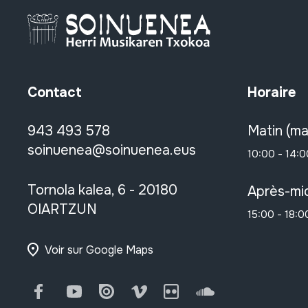
Contact
Horaire
943 493 578
Matin (ma
soinuenea@soinuenea.eus
10:00 - 14:0
Tornola kalea, 6 - 20180
Après-mid
OIARTZUN
15:00 - 18:0
Voir sur Google Maps
Facebook
Youtube
Issuu
Vimeo
Flickr
SoundCloud