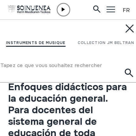
FR
Aller directement au contenu
JM BELTRAN ARGIÑENA
LOS INSTRUMENTOS
INSTRUMENTS DE MUSIQUE
COLLECTION JM BELTRAN
MUSICALES
AUTOCTONOS DE
Tapez ce que vous souhaitez rechercher
AMERICA LATINA.
Enfoques didácticos para
la educación general.
Para docentes del
sistema general de
educación de toda