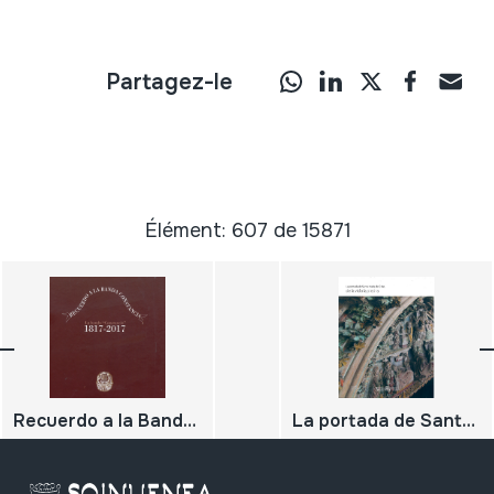
Partagez-le
Élément: 607 de 15871
Recuerdo a la Banda Constancia. La banda "Constancia" 1817-2017
La portada de Santa María de Olite, de la vid a la piedra;