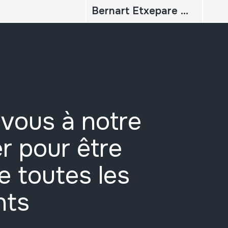
Bernart Etxepare 1545; LINGUAE VASCONUM PRIMItiae per Dominun Bernardum Dechepare rectorem Sancti Michaelis Veteris
vous à notre
r pour être
e toutes les
nts