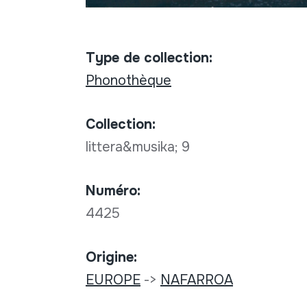
Type de collection:
Phonothèque
Collection:
littera&musika; 9
Numéro:
4425
Origine:
EUROPE
->
NAFARROA