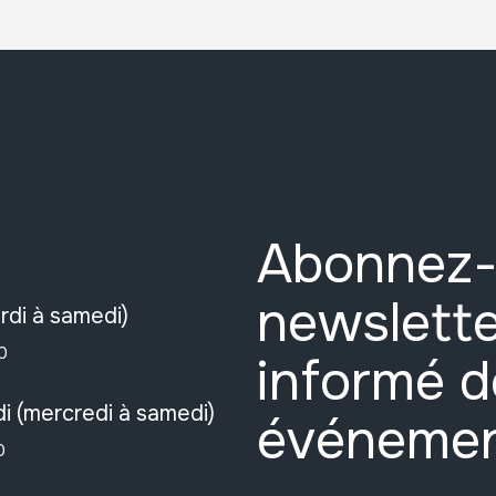
Abonnez-
newslette
rdi à samedi)
0
informé d
i (mercredi à samedi)
événeme
0