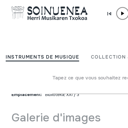
Aller directement au contenu
JM BELTRAN ARGIÑENA
Lachrimae antiquae 1512
INSTRUMENTS DE MUSIQUE
COLLECTION 
Antzinako negarra
Tapez ce que vous souhaitez re
Auteur
Dansarie ensemble
Type de collection
Phonothèque
Emplacement:
Biblioteka; XXI / 3
Galerie d'images