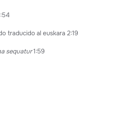
2:54
o traducido al euskara 2:19
una sequatur
1:59