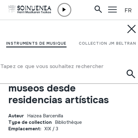
FR
Aller directement au contenu
JM BELTRAN ARGIÑENA
LABORE, Museoak
INSTRUMENTS DE MUSIQUE
COLLECTION JM BELTRAN
birpentsatzen arte
erresidentzietatik;
Tapez ce que vous souhaitez rechercher
LABORE, repensando
museos desde
residencias artísticas
Auteur
Haizea Barcenilla
Type de collection
Bibliothèque
Emplacement:
XIX / 3