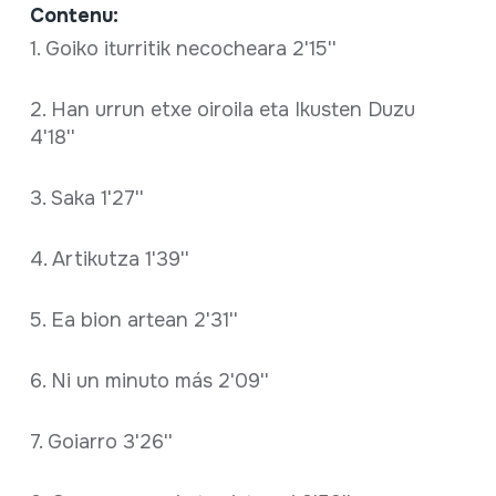
Contenu:
1. Goiko iturritik necocheara 2'15''
2. Han urrun etxe oiroila eta Ikusten Duzu
4'18''
3. Saka 1'27''
4. Artikutza 1'39''
5. Ea bion artean 2'31''
6. Ni un minuto más 2'09''
7. Goiarro 3'26''