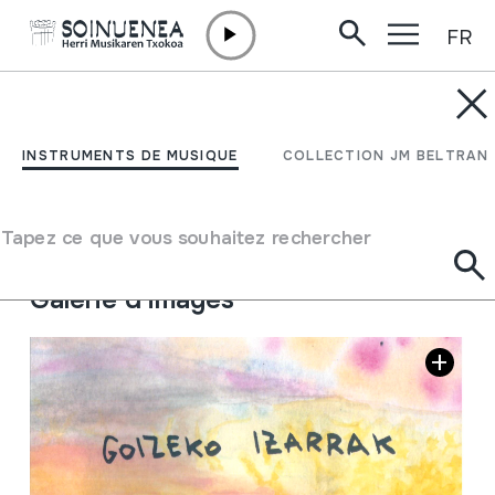
FR
Aller directement au contenu
JM BELTRAN ARGIÑENA
Goizeko Izarrak
INSTRUMENTS DE MUSIQUE
COLLECTION JM BELTRAN
Auteur
Ortega Barrenetxea, Joana
Type de collection
Phonothèque
Tapez ce que vous souhaitez rechercher
Emplacement:
Biblioteka; XXI / 3
Galerie d'images