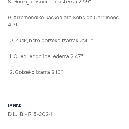
8. Gure gurasoei eta sisterrai 2'59''
9. Arramendiko kaskoa eta Sons de Carrilhoes
4'31''
10. Zuek, nere goizeko izarrak 2'45''
11. Quequengo ibai ederra 2'47''
12. Goizeko izarra 3'10''
ISBN:
D.L.: BI-1715-2024