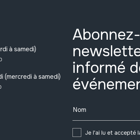
Abonnez-
newslette
rdi à samedi)
0
informé d
i (mercredi à samedi)
événeme
0
Nom
Je l'ai lu et accepté 