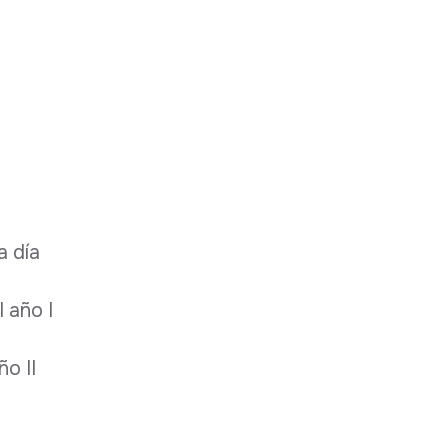
a día
 año I
ño II