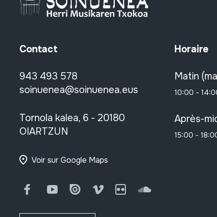
Contact
Horaire
943 493 578
Matin (ma
soinuenea@soinuenea.eus
10:00 - 14:0
Tornola kalea, 6 - 20180
Après-mid
OIARTZUN
15:00 - 18:0
Voir sur Google Maps
Facebook
Youtube
Issuu
Vimeo
Flickr
SoundCloud