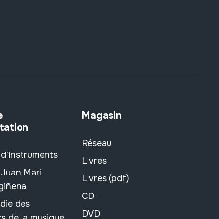
e
Magasin
tation
Réseau
 d'instruments
Livres
 Juan Mari
Livres (pdf)
rgiñena
CD
die des
DVD
s de la musique