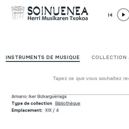
Aller directement au contenu
JM BELTRAN ARGIÑENA
Euskal Herriko Egunkaria,
INSTRUMENTS DE MUSIQUE
COLLECTION 
Urtekaria; Anuario 2005
Tapez ce que vous souhaitez re
Auteur
Fermin Munarriz; Mertxe Azpurua; Txema García; Martín Agi
Amiano; Iker Bizkarguenaga
Type de collection
Bibliothèque
Emplacement:
XIX / 4