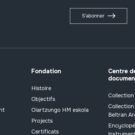
S'abonner
Fondation
Centre d
documen
Histoire
Collection
Objectifs
Collection
nt
Oiartzungo HM eskola
Beltran A
Projects
Encyclopé
Certificats
instrument