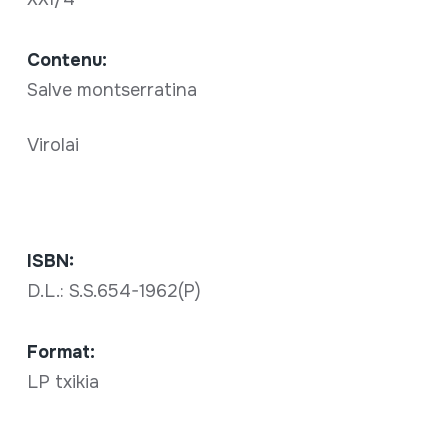
Contenu:
Salve montserratina
Virolai
ISBN:
D.L.: S.S.654-1962(P)
Format:
LP txikia