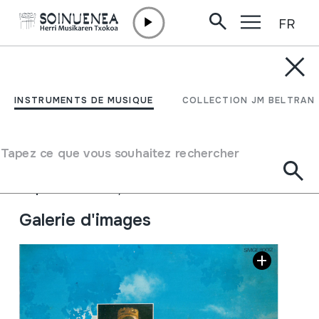
FR
Aller directement au contenu
JM BELTRAN ARGIÑENA
Escolania del monasterio
INSTRUMENTS DE MUSIQUE
COLLECTION JM BELTRAN
de Montserrat
Tapez ce que vous souhaitez rechercher
Auteur
Escolania del monasterio de Montserrat
Type de collection
Phonothèque
Emplacement:
XXI/4
Galerie d'images