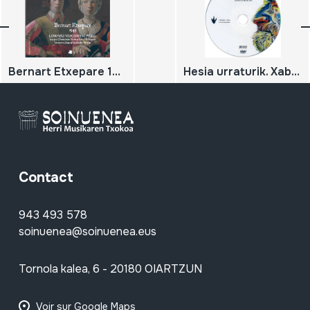
Bernart Etxepare 1545; LINGUAE VASCONUM PRIMItiae per Dominun Bernardum Dechepare rectorem Sancti Michaelis Veteris
Hesia urraturik. Xabier Lete in memoriam. Bakarlari, abesbatza eta orkestrarentzako Oratorioa. Joxan Goikoetxea
Contact
943 493 578
soinuenea@soinuenea.eus
Tornola kalea, 6 - 20180 OIARTZUN
Voir sur Google Maps