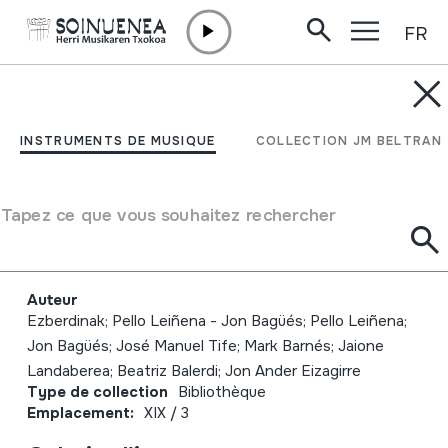
FR
Aller directement au contenu
JM BELTRAN ARGIÑENA
Eresbil. 50 urte musika-
INSTRUMENTS DE MUSIQUE
COLLECTION JM BELTRAN
ondarearen zerbitzura.
50 años al servicio del
Tapez ce que vous souhaitez rechercher
patrimonio
Auteur
Ezberdinak; Pello Leiñena - Jon Bagüés; Pello Leiñena;
Jon Bagüés; José Manuel Tife; Mark Barnés; Jaione
Landaberea; Beatriz Balerdi; Jon Ander Eizagirre
Type de collection
Bibliothèque
Emplacement:
XIX / 3