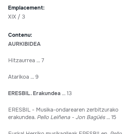
Emplacement:
XIX / 3
Contenu:
AURKIBIDEA
Hitzaurrea ... 7
Atarikoa ... 9
ERESBIL. Erakundea
... 13
ERESBIL - Musika-ondarearen zerbitzurako
erakundea.
Pello Leiñena - Jon Bagüés
... 15
Euskal Herriko musikagileak ERESBILen.
Pello