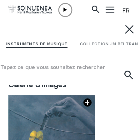
FR
Aller directement au contenu
JM BELTRAN ARGIÑENA
Ekarri didazu gogora
INSTRUMENTS DE MUSIQUE
COLLECTION JM BELTRAN
Auteur
Trukean
Type de collection
Phonothèque
Tapez ce que vous souhaitez rechercher
Emplacement:
Biblioteka; XXI / 3
Galerie d'images