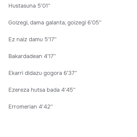
Hustasuna 5'01''
Goizegi, dama galanta, goizegi 6'05''
Ez naiz damu 5'17''
Bakardadean 4'17''
Ekarri didazu gogora 6'37''
Ezereza hutsa bada 4'45''
Erromerian 4'42''