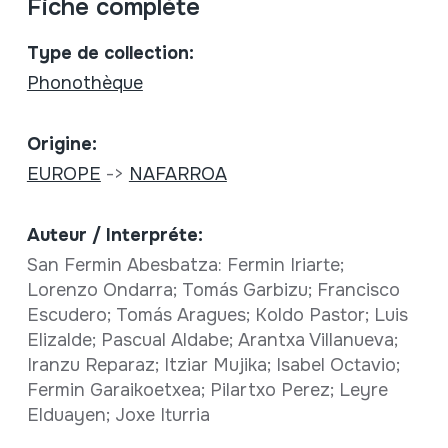
Fiche complète
Type de collection:
Phonothèque
Origine:
EUROPE
->
NAFARROA
Auteur / Interpréte:
San Fermin Abesbatza: Fermin Iriarte;
Lorenzo Ondarra; Tomás Garbizu; Francisco
Escudero; Tomás Aragues; Koldo Pastor; Luis
Elizalde; Pascual Aldabe; Arantxa Villanueva;
Iranzu Reparaz; Itziar Mujika; Isabel Octavio;
Fermin Garaikoetxea; Pilartxo Perez; Leyre
Elduayen; Joxe Iturria