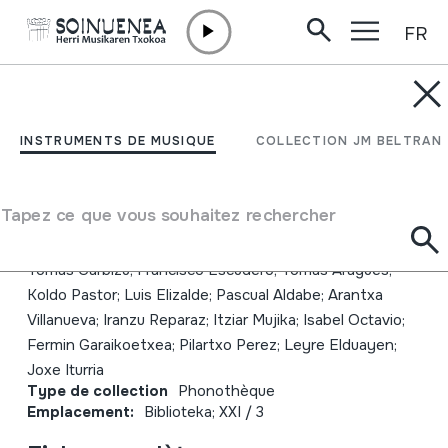
FR
Aller directement au contenu
JM BELTRAN ARGIÑENA
Coro San Fermin
INSTRUMENTS DE MUSIQUE
COLLECTION JM BELTRAN
abesbatza
Tapez ce que vous souhaitez rechercher
Auteur
San Fermin Abesbatza: Fermin Iriarte; Lorenzo Ondarra;
Tomás Garbizu; Francisco Escudero; Tomás Aragues;
Koldo Pastor; Luis Elizalde; Pascual Aldabe; Arantxa
Villanueva; Iranzu Reparaz; Itziar Mujika; Isabel Octavio;
Fermin Garaikoetxea; Pilartxo Perez; Leyre Elduayen;
Joxe Iturria
Type de collection
Phonothèque
Emplacement:
Biblioteka; XXI / 3