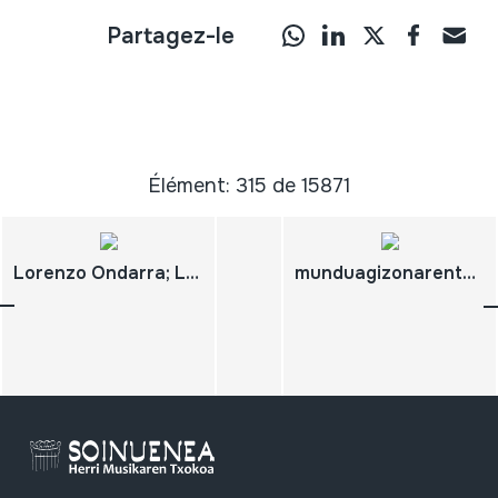
Partagez-le
Élément: 315 de 15871
Lorenzo Ondarra; Lo kantak; Jokuak
munduagizonarentzateginada,bainaezgizonamunduarentzat; JosAnton ARTZE; "Hartzut"