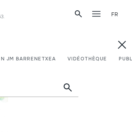
FR
3.
N JM BARRENETXEA
VIDÉOTHÈQUE
PUB