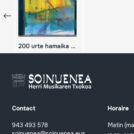
200 urte hamaika kantu
Contact
Horaire
943 493 578
Matin (ma
soinuenea@soinuenea.eus