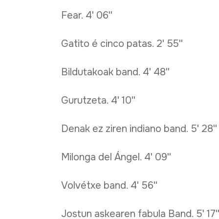
Fear. 4' 06''
Gatito é cinco patas. 2' 55''
Bildutakoak band. 4' 48''
Gurutzeta. 4' 10''
Denak ez ziren indiano band. 5' 28''
Milonga del Ángel. 4' 09''
Volvétxe band. 4' 56''
Jostun askearen fabula Band. 5' 17'