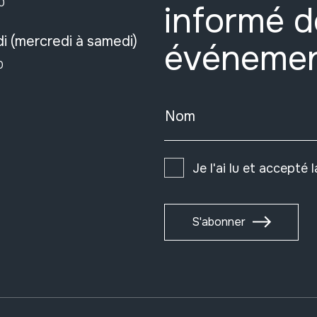
0
informé d
i (mercredi à samedi)
événeme
0
Nom
Je l'ai lu et accepté 
S'abonner