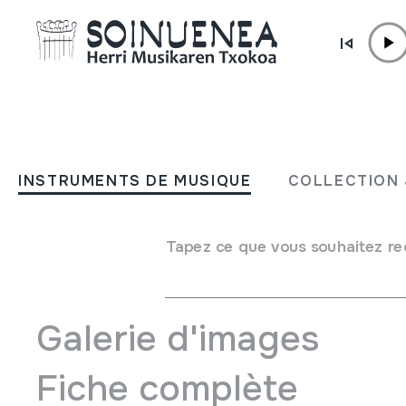
Aller directement au contenu
JM BELTRAN ARGIÑENA
Bitartean Folk & Band
INSTRUMENTS DE MUSIQUE
COLLECTION 
Auteur
Bitartean Folk;Hernaniko Banda
Type de collection
Phonothèque
Tapez ce que vous souhaitez re
Emplacement:
Biblioteka; XXI / 3
Galerie d'images
Fiche complète