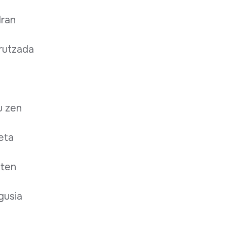
Iran
urutzada
u zen
keta
oten
gusia