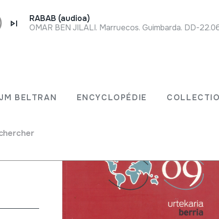
RABAB (audioa)
OMAR BEN JILALI. Marruecos. Guimbarda. DD-22.06
JM BELTRAN
ENCYCLOPÉDIE
COLLECTIO
ea: Agurtzane
chercher