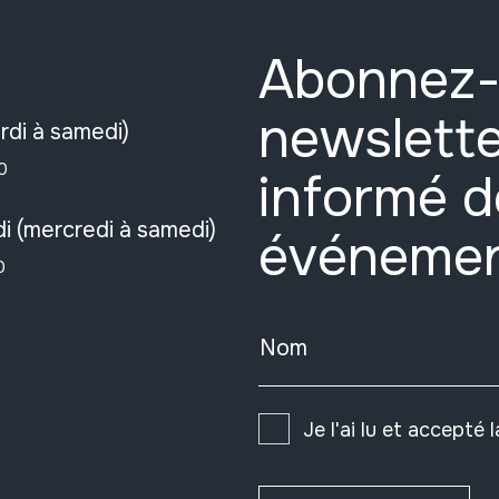
Abonnez-
newslette
rdi à samedi)
0
informé d
i (mercredi à samedi)
événeme
0
Nom
Je l'ai lu et accepté 