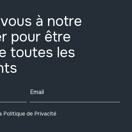
vous à notre
r pour être
e toutes les
nts
Email
la
Politique de Privacité