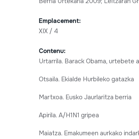
Berria Urtekaria 2009; Leitzaran G
Emplacement:
XIX / 4
Contenu:
Urtarrila. Barack Obama, urtebete 
Otsaila. Ekialde Hurbileko gatazka
Martxoa. Eusko Jaurlaritza berria
Apirila. A/H1N1 gripea
Maiatza. Emakumeen aurkako indar