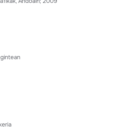
rafikak, Andoain; 2009
agintean
keria