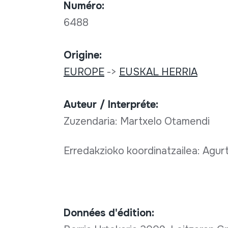
Numéro:
6488
Origine:
EUROPE
->
EUSKAL HERRIA
Auteur / Interpréte:
Zuzendaria: Martxelo Otamendi
Erredakzioko koordinatzailea: Agur
Données d'édition: