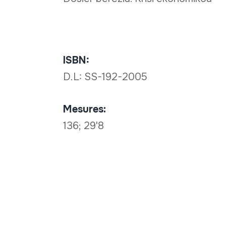
ISBN:
D.L: SS-192-2005
Mesures:
136; 29'8