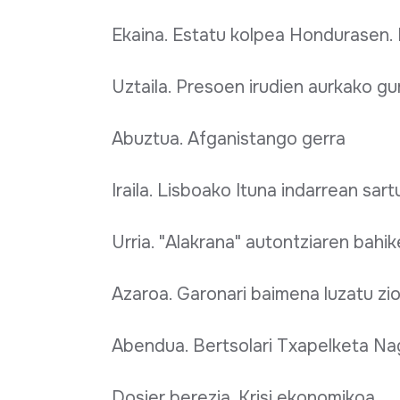
Ekaina. Estatu kolpea Hondurasen. 
Uztaila. Presoen irudien aurkako g
Abuztua. Afganistango gerra
Iraila. Lisboako Ituna indarrean sart
Urria. "Alakrana" autontziaren bahi
Azaroa. Garonari baimena luzatu zi
Abendua. Bertsolari Txapelketa Na
Dosier berezia. Krisi ekonomikoa