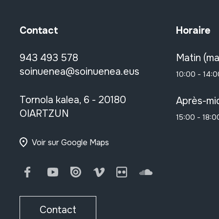
Contact
Horaire
943 493 578
Matin (ma
soinuenea@soinuenea.eus
10:00 - 14:0
Tornola kalea, 6 - 20180
Après-mid
OIARTZUN
15:00 - 18:0
Voir sur Google Maps
Facebook
Youtube
Issuu
Vimeo
Flickr
SoundCloud
Contact