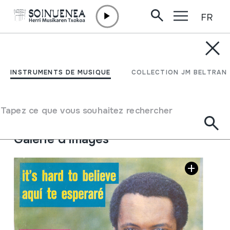
FR
Aller directement au contenu
JM BELTRAN ARGIÑENA
Basilio
INSTRUMENTS DE MUSIQUE
COLLECTION JM BELTRAN
Auteur
Basilio
Type de collection
Phonothèque
Tapez ce que vous souhaitez rechercher
Emplacement:
XXI / 4
Galerie d'images