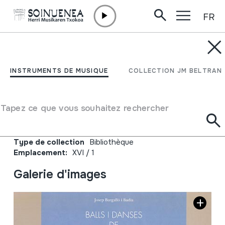
FR
Aller directement au contenu
JM BELTRAN ARGIÑENA
Balls i danses de les
INSTRUMENTS DE MUSIQUE
COLLECTION JM BELTRAN
comarques de Tarragona
1; El Priorat;
Tapez ce que vous souhaitez rechercher
Auteur
Josep Bargalló i Badia;
Type de collection
Bibliothèque
Emplacement:
XVI / 1
Galerie d'images