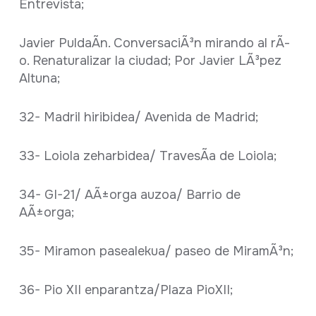
Entrevista;
Javier PuldaÃ­n. ConversaciÃ³n mirando al rÃ­
o. Renaturalizar la ciudad; Por Javier LÃ³pez
Altuna;
32- Madril hiribidea/ Avenida de Madrid;
33- Loiola zeharbidea/ TravesÃ­a de Loiola;
34- GI-21/ AÃ±orga auzoa/ Barrio de
AÃ±orga;
35- Miramon pasealekua/ paseo de MiramÃ³n;
36- Pio XII enparantza/Plaza PioXII;