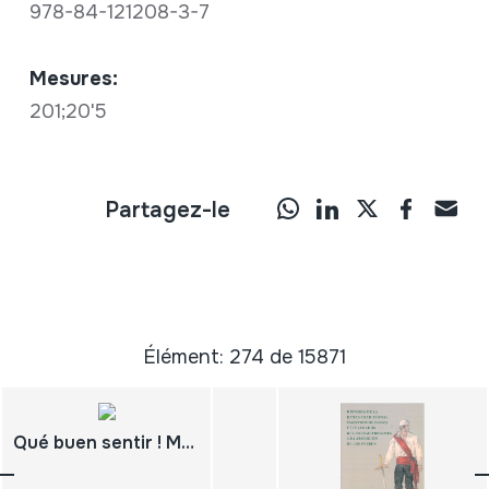
978-84-121208-3-7
Mesures:
201;20'5
Partagez-le
Élément: 274 de 15871
Qué buen sentir ! Mosica e mosicos de por astí. Música y músicos de por ahí.