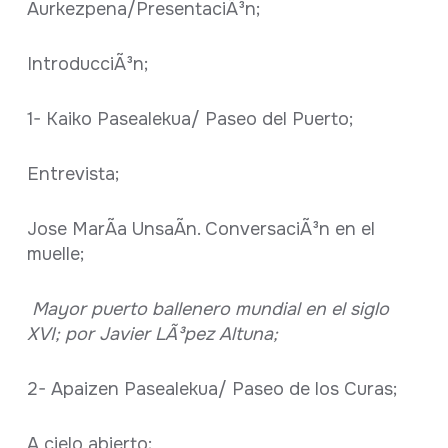
Aurkezpena/PresentaciÃ³n;
IntroducciÃ³n;
1- Kaiko Pasealekua/ Paseo del Puerto;
Entrevista;
Jose MarÃ­a UnsaÃ­n. ConversaciÃ³n en el
muelle;
Mayor puerto ballenero mundial en el siglo
XVI; por Javier LÃ³pez Altuna;
2- Apaizen Pasealekua/ Paseo de los Curas;
A cielo abierto;