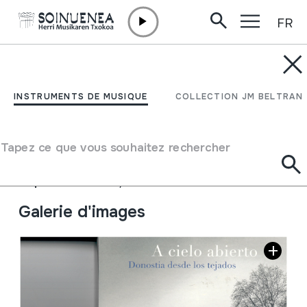
FR
Aller directement au contenu
JM BELTRAN ARGIÑENA
A cielo abierto. Donostia
INSTRUMENTS DE MUSIQUE
COLLECTION JM BELTRAN
desde los tejados
Tapez ce que vous souhaitez rechercher
Auteur
Javier LÃ³pez Altuna
Type de collection
Bibliothèque
Emplacement:
XXII / 2
Galerie d'images