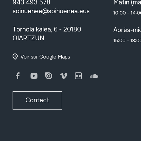
943 493 578
Matin (ma
soinuenea@soinuenea.eus
10:00 - 14:0
Tornola kalea, 6 - 20180
Après-mid
OIARTZUN
15:00 - 18:0
Voir sur Google Maps
Facebook
Youtube
Issuu
Vimeo
Flickr
SoundCloud
Contact