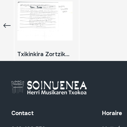
Txikinkira Zortzikoa-Euzkel abestiak-Euskel ereserkiak
Contact
Horaire