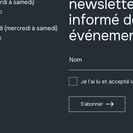
newslette
rdi à samedi)
0
informé d
i (mercredi à samedi)
événeme
0
Nom
Je l'ai lu et accepté 
S'abonner