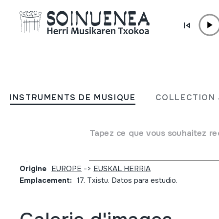
Aller directement au contenu
JM BARRENETXEA
Txistuarekin lotutako aldiz
INSTRUMENTS DE MUSIQUE
COLLECTION 
ezberdinetako artikuluen
fotokopia bilduma
Tapez ce que vous souhaitez re
Type de collection
Besteak
Origine
EUROPE
->
EUSKAL HERRIA
Emplacement:
17. Txistu. Datos para estudio.