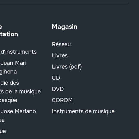
e
Magasin
tation
Réseau
 d'instruments
Livres
 Juan Mari
Livres (pdf)
rgiñena
CD
die des
DVD
s de la musique
 basque
CDROM
n Jose Mariano
Instruments de musique
ea
ue