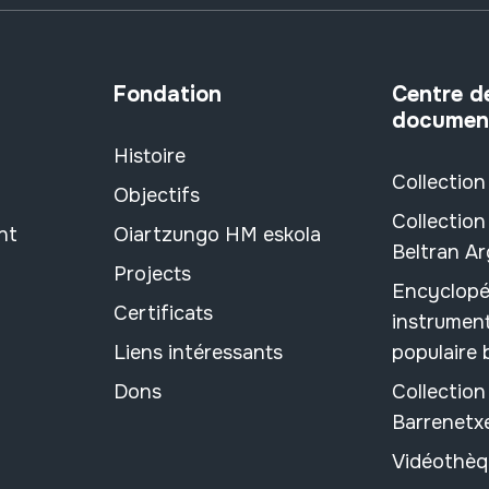
Fondation
Centre d
documen
Histoire
Collection
Objectifs
Collection
nt
Oiartzungo HM eskola
Beltran A
Projects
Encyclopé
Certificats
instrument
Liens intéressants
populaire
Dons
Collectio
Barrenetx
Vidéothèq