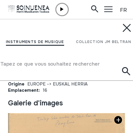
FR
Aller directement au contenu
JM BARRENETXEA
Trabajo sobre nombres
INSTRUMENTS DE MUSIQUE
COLLECTION JM BELTRAN
de txistularis de
Pamplona
Tapez ce que vous souhaitez rechercher
Type de collection
Besteak
Origine
EUROPE
->
EUSKAL HERRIA
Emplacement:
16
Galerie d'images