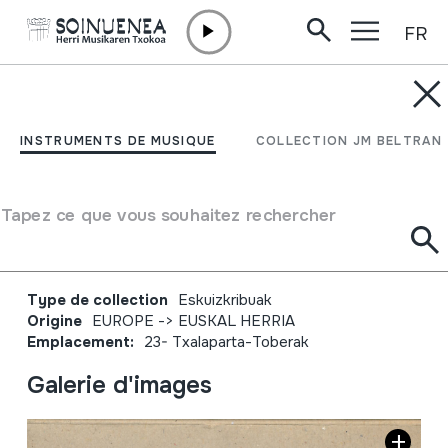
FR
Aller directement au contenu
JM BARRENETXEA
Origen- Madera- Xilofon.
INSTRUMENTS DE MUSIQUE
COLLECTION JM BELTRAN
Txalaparta- Apéndice.
Significado y uso
Tapez ce que vous souhaitez rechercher
correcto de la txalaparta.
Type de collection
Eskuizkribuak
Origine
EUROPE
->
EUSKAL HERRIA
Emplacement:
23- Txalaparta-Toberak
Galerie d'images