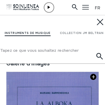
FR
Aller directement au contenu
JM BARRENETXEA
La Alboka (separata)
INSTRUMENTS DE MUSIQUE
COLLECTION JM BELTRAN
Type de collection
Liburuak
Origine
EUROPE
->
EUSKAL HERRIA
Tapez ce que vous souhaitez rechercher
Emplacement:
Iturriotz biltegia; Kaja marroia 2
Galerie d'images