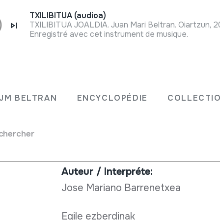
TXILIBITUA (audioa)
TXILIBITUA JOALDIA. Juan Mari Beltran. Oiartzun, 
Enregistré avec cet instrument de musique.
Type de collection:
Besteak
JM BELTRAN
ENCYCLOPÉDIE
COLLECTIO
Origine:
chercher
EUROPE
->
EUSKAL HERRIA
Auteur / Interpréte:
Jose Mariano Barrenetxea
Egile ezberdinak