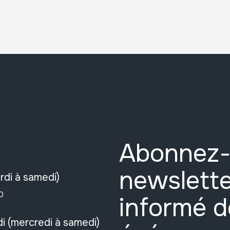
Abonnez-
newslette
rdi à samedi)
0
informé d
i (mercredi à samedi)