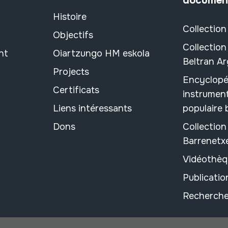
documen
Histoire
Collection
Objectifs
Collection
nt
Oiartzungo HM eskola
Beltran A
Projects
Encyclopé
Certificats
instrument
Liens intéressants
populaire
Dons
Collectio
Barrenetx
Vidéothèq
Publicati
Recherche