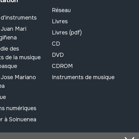
tation
Réseau
 d'instruments
Livres
 Juan Mari
Livres (pdf)
rgiñena
CD
die des
DVD
s de la musique
 basque
CDROM
n Jose Mariano
Instruments de musique
ea
ue
ons numériques
r à Soinuenea