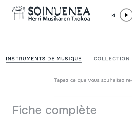
Aller directement au contenu
JM BARRENETXEA
Kaja marroia 20
INSTRUMENTS DE MUSIQUE
COLLECTION 
Type de collection
Besteak
Origine
EUROPE
->
EUSKAL HERRIA
Tapez ce que vous souhaitez re
Emplacement:
kaja marroiak 20
Fiche complète