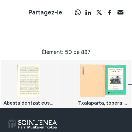
Partagez-le
Élément: 50 de 887
Abestaldentzat euskal abestiaren VII lehiaketa
Txalaparta, tobera eta adarrarekin lotutako dokumentuak.