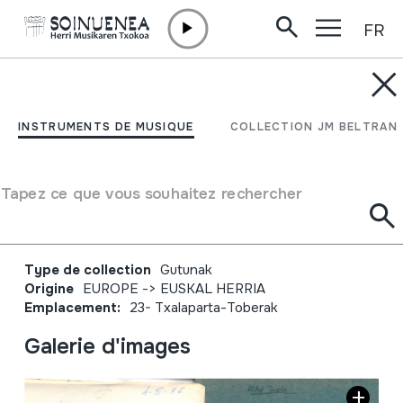
FR
Aller directement au contenu
JM BARRENETXEA
Joseba Zuaznabarren
INSTRUMENTS DE MUSIQUE
COLLECTION JM BELTRAN
gutunak eta
Zuznabartarrei buruzko
Tapez ce que vous souhaitez rechercher
koadernoa
Type de collection
Gutunak
Origine
EUROPE
->
EUSKAL HERRIA
Emplacement:
23- Txalaparta-Toberak
Galerie d'images