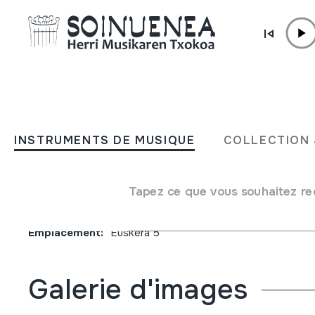
Aller directement au contenu
JM BARRENETXEA
Iniciacion al estudio del e
INSTRUMENTS DE MUSIQUE
COLLECTION 
Segundo curso.
Tapez ce que vous souhaitez re
Type de collection
Liburuak
Origine
EUROPE
->
EUSKAL HERRIA
Emplacement:
Euskera 5
Galerie d'images