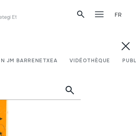
FR
egi Etxeberri, 1984.
N JM BARRENETXEA
VIDÉOTHÈQUE
PUB