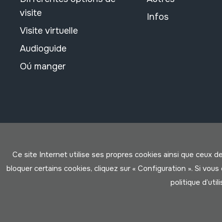
visite
Infos
Visite virtuelle
Audioguide
Oú manger
Ce site Internet utilise ses propres cookies ainsi que ceux d
bloquer certains cookies, cliquez sur « Configuration ». Si vo
politique d’util
Conditions d'Utilisation
Politique de Privacité
Cookies po