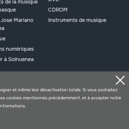
s de la musique
 basque
CDROM
n Jose Mariano
Instruments de musique
ea
ue
ons numériques
r à Soinuenea
aviguer et même leur désactivation totale. Si vous souhaitez
ter les cookies mentionnés précédemment, et à accepter notre
’informations.
Développé par Lotura