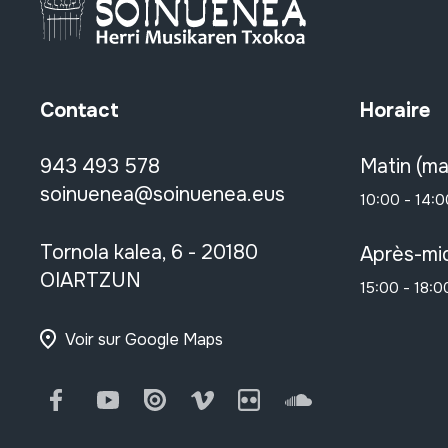
Contact
Horaire
943 493 578
Matin (ma
soinuenea@soinuenea.eus
10:00 - 14:0
Tornola kalea, 6 - 20180
Après-mid
OIARTZUN
15:00 - 18:0
Voir sur Google Maps
Facebook
Youtube
Issuu
Vimeo
Flickr
SoundCloud