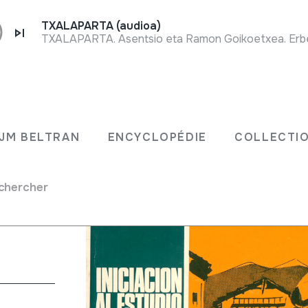
TXALAPARTA (audioa)
TXALAPARTA. Asentsio eta Ramon Goikoetxea. Erbet
uskera.
JM BELTRAN
ENCYCLOPÉDIE
COLLECTIO
chercher