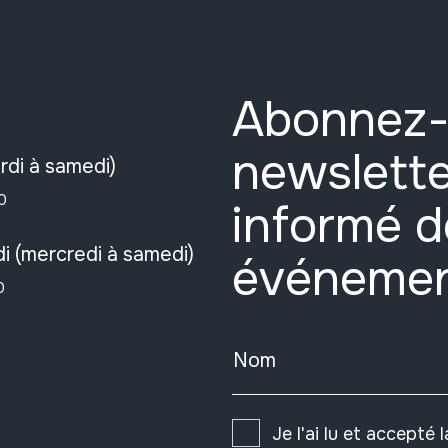
Abonnez-
newslette
rdi à samedi)
0
informé d
i (mercredi à samedi)
événeme
0
Nom
Je l'ai lu et accepté 