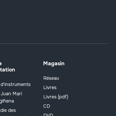
e
Magasin
tation
Réseau
 d'instruments
Livres
 Juan Mari
Livres (pdf)
rgiñena
CD
die des
DVD