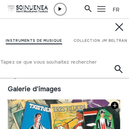
FR
Aller directement au contenu
JM BARRENETXEA
Indices de la revista
INSTRUMENTS DE MUSIQUE
COLLECTION JM BELTRAN
"TXISTULARI"
Tapez ce que vous souhaitez rechercher
Type de collection
Liburuak
Origine
EUROPE
->
EUSKAL HERRIA
Emplacement:
21.Txistulari
Galerie d'images