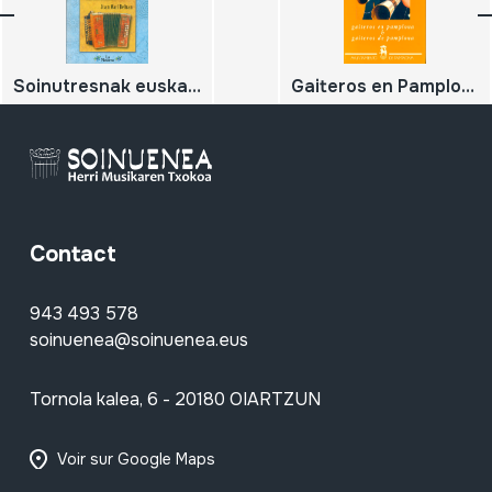
Soinutresnak euskal herri musikan
Gaiteros en Pamplona- Gaiteros de Pamplona.Gaiteroak Iruñean- Iruñeko gaiteroak.
Contact
943 493 578
soinuenea@soinuenea.eus
Tornola kalea, 6 - 20180 OIARTZUN
Voir sur Google Maps