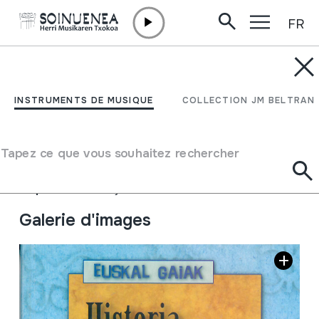
FR
Aller directement au contenu
JM BARRENETXEA
Historia de la música
INSTRUMENTS DE MUSIQUE
COLLECTION JM BELTRAN
vasca
Tapez ce que vous souhaitez rechercher
Type de collection
Liburuak
Origine
EUROPE
->
EUSKAL HERRIA
Emplacement:
Kaja marroiak3
Galerie d'images