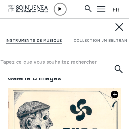
FR
Aller directement au contenu
JM BARRENETXEA
Gure abestiak 1
INSTRUMENTS DE MUSIQUE
COLLECTION JM BELTRAN
Type de collection
Liburuak
Origine
EUROPE
->
EUSKAL HERRIA
Tapez ce que vous souhaitez rechercher
Emplacement:
Kaja marroiak3
Galerie d'images