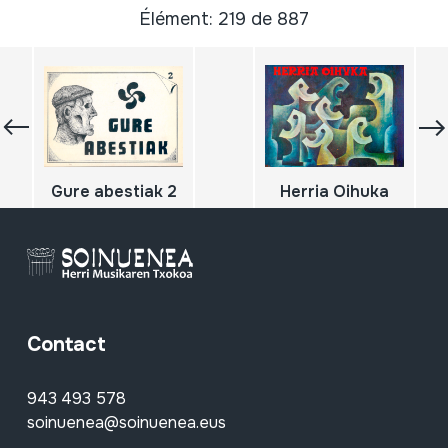
Élément: 219 de 887
Gure abestiak 2
Herria Oihuka
Contact
943 493 578
soinuenea@soinuenea.eus