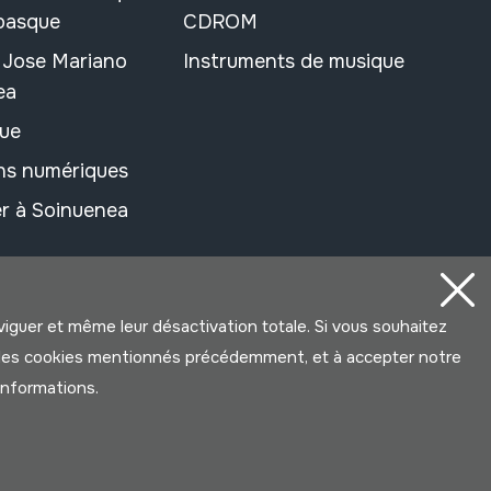
 basque
CDROM
n Jose Mariano
Instruments de musique
ea
ue
ons numériques
r à Soinuenea
aviguer et même leur désactivation totale. Si vous souhaitez
ter les cookies mentionnés précédemment, et à accepter notre
’informations.
Développé par Lotura