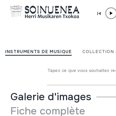
Aller directement au contenu
JM BARRENETXEA
EUSKADI'REN ABOTSAK
INSTRUMENTS DE MUSIQUE
COLLECTION 
Type de collection
Liburuak
Origine
EUROPE
->
EUSKAL HERRIA
Tapez ce que vous souhaitez re
Emplacement:
Kaja marroiak1
Galerie d'images
Fiche complète