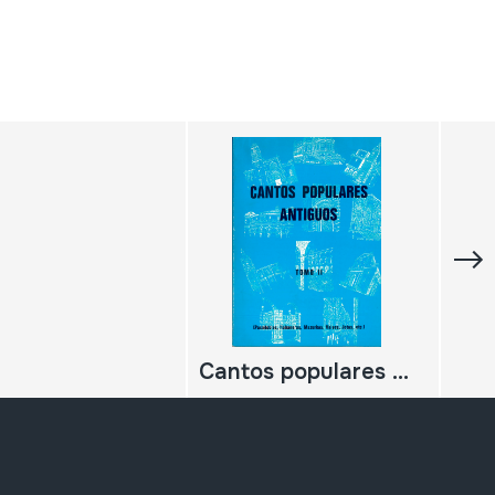
Cantos populares antiguos. Tomo II. ( Pasodobles, Habaneras, Mazurkas, Valses, Jotas,etc,)