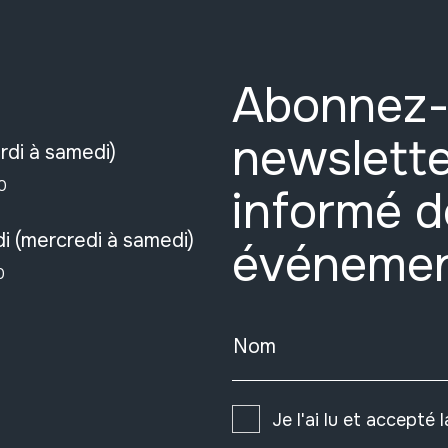
Abonnez-
newslette
rdi à samedi)
0
informé d
i (mercredi à samedi)
événeme
0
Nom
Je l'ai lu et accepté 