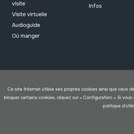
visite
Infos
Visite virtuelle
Audioguide
Oú manger
Ce site Internet utilise ses propres cookies ainsi que ceux d
bloquer certains cookies, cliquez sur « Configuration ». Si vo
politique d’util
Conditions d'Utilisation
Politique de Privacité
Cookies po