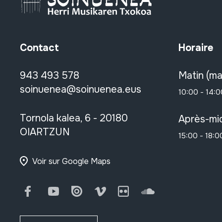
Contact
Horaire
943 493 578
Matin (ma
soinuenea@soinuenea.eus
10:00 - 14:0
Tornola kalea, 6 - 20180
Après-mid
OIARTZUN
15:00 - 18:0
Voir sur Google Maps
Facebook
Youtube
Issuu
Vimeo
Flickr
SoundCloud