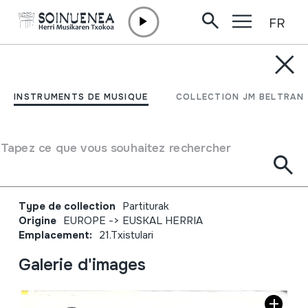
FR
Aller directement au contenu
JM BARRENETXEA
Batzar Orokorra.
INSTRUMENTS DE MUSIQUE
COLLECTION JM BELTRAN
Kontzertuaren egitaraua.
Donibane Garazin, 1994-
Tapez ce que vous souhaitez rechercher
04.17
Type de collection
Partiturak
Origine
EUROPE
->
EUSKAL HERRIA
Emplacement:
21.Txistulari
Galerie d'images