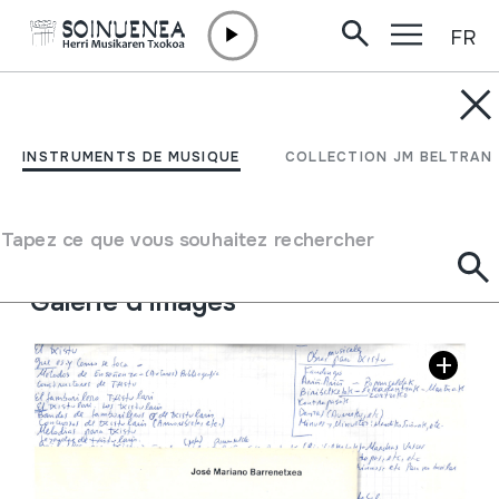
FR
Aller directement au contenu
JM BARRENETXEA
Apuntes de txistu
INSTRUMENTS DE MUSIQUE
COLLECTION JM BELTRAN
Type de collection
Liburuak
Origine
EUROPE
->
EUSKAL HERRIA
Tapez ce que vous souhaitez rechercher
Emplacement:
16
Galerie d'images