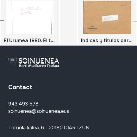
El Urumea 1880. El tamboril
Indices y títulos para capítulos sobre txistu-txistulari
Contact
943 493 578
soinuenea@soinuenea.eus
Tornola kalea, 6 - 20180 OIARTZUN