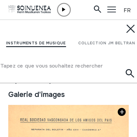
FR
Aller directement au contenu
JM BARRENETXEA
Acerca de la palabra
INSTRUMENTS DE MUSIQUE
COLLECTION JM BELTRAN
"AGUR"
Tapez ce que vous souhaitez rechercher
Type de collection
Liburuak
Origine
EUROPE
->
EUSKAL HERRIA
Emplacement:
Kaja marroiak1
Galerie d'images