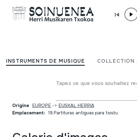
Aller directement au contenu
JM BARRENETXEA
A la comisión de fomento.
INSTRUMENTS DE MUSIQUE
COLLECTION 
Euskara para dos silbos y 
correspondiente al año 19
Tapez ce que vous souhaitez re
Type de collection
Partiturak
Origine
EUROPE
->
EUSKAL HERRIA
Emplacement:
19.Partituras antiguas para txistu.