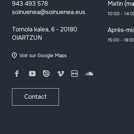
943 493 578
Matin (ma
soinuenea@soinuenea.eus
10:00 - 14:0
Tornola kalea, 6 - 20180
Après-mid
OIARTZUN
15:00 - 18:0
Voir sur Google Maps
Facebook
Youtube
Issuu
Vimeo
Flickr
SoundCloud
Contact