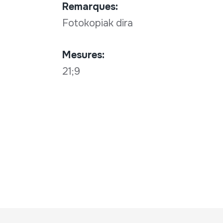
Remarques:
Fotokopiak dira
Mesures:
21;9