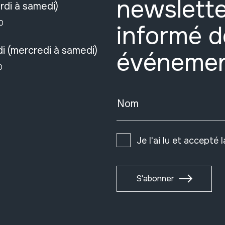
newslette
rdi à samedi)
0
informé d
i (mercredi à samedi)
événeme
0
Nom
Je l'ai lu et accepté 
S'abonner