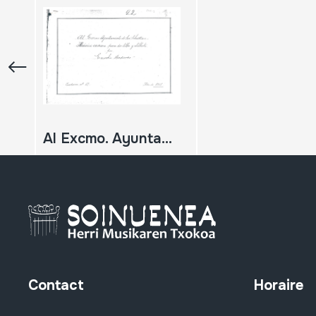
Al Excmo. Ayuntamiento de San Sebastián. Música Euskara para dos silbos y silbote. Año 1905. Cuaderno nº 17.
Contact
Horaire