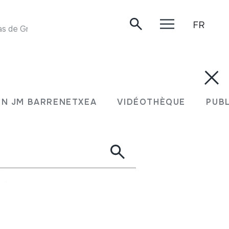
FR
JOALDIA. Domingo Rodríguez "el colorao". Las Palmas de Gran Canaria, 2004/05/30.
N JM BARRENETXEA
VIDÉOTHÈQUE
PUB