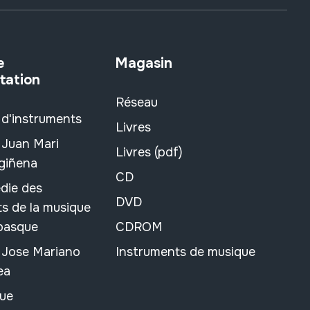
e
Magasin
tation
Réseau
 d'instruments
Livres
 Juan Mari
Livres (pdf)
rgiñena
CD
die des
DVD
s de la musique
 basque
CDROM
n Jose Mariano
Instruments de musique
ea
ue