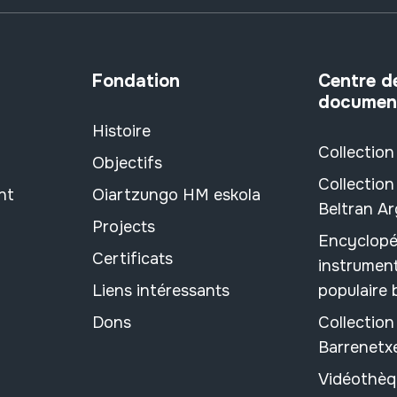
Fondation
Centre d
documen
Histoire
Collection
Objectifs
Collection
nt
Oiartzungo HM eskola
Beltran A
Projects
Encyclopé
Certificats
instrument
Liens intéressants
populaire
Dons
Collectio
Barrenetx
Vidéothèq