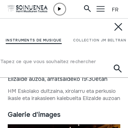
FR
Aller directement au contenu
ACTUALITÉ /
ÉCOLE DE MUSIQUE
HM Eskolaren
INSTRUMENTS DE MUSIQUE
COLLECTION JM BELTRAN
eguberritako kalebuelta
Tapez ce que vous souhaitez rechercher
18 Décembre 2019 - 18 Décembre 2019
Elizalde auzoa, arratsaldeko 19:30etan
Fiche complète
HM Eskolako dultzaina, xirolarru eta perkusio
ikasle eta irakasleen kalebuelta Elizalde auzoan
Galerie d'images