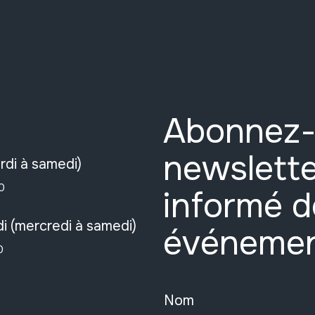
Abonnez-
newslette
rdi à samedi)
0
informé d
i (mercredi à samedi)
événeme
0
Nom