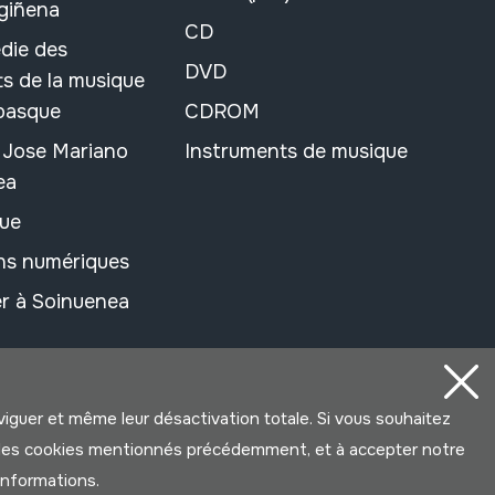
rgiñena
CD
die des
DVD
s de la musique
 basque
CDROM
n Jose Mariano
Instruments de musique
ea
ue
ons numériques
r à Soinuenea
aviguer et même leur désactivation totale. Si vous souhaitez
ter les cookies mentionnés précédemment, et à accepter notre
’informations.