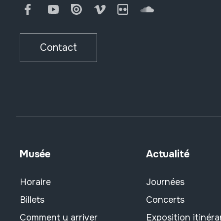
Facebook
Youtube
Issuu
Vimeo
Flickr
SoundCloud
Contact
Musée
Actualité
Horaire
Journées
Billets
Concerts
Comment y arriver
Exposition itinéra