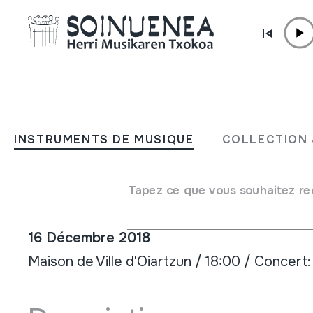
Aller directement au contenu
ACTUALITÉ /
CONCERTS
HM Concert d'autumne: F
INSTRUMENTS DE MUSIQUE
COLLECTION 
de Bizkaia / Bufalodre de
Catalunya
Tapez ce que vous souhaitez re
16 Décembre 2018
Maison de Ville d'Oiartzun / 18:00 / Concert: