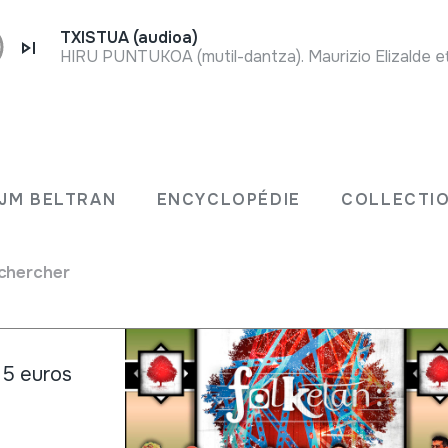
TXISTUA (audioa)
HIRU PUNTUKOA (mutil-dantza). Maurizio Elizalde eta 
Fiche complète
Ohiko larunbatetik kanpo izango de
olketan
izango da, 18:00etan, Oiartzungo Ud
JM BELTRAN
ENCYCLOPÉDIE
COLLECTIO
ez da kontzertu ondorengo afaririk 
chercher
 5 euros