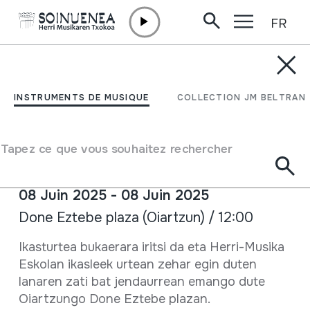
FR
Aller directement au contenu
ACTUALITÉ /
ÉCOLE DE MUSIQUE
Fête de l'école de
INSTRUMENTS DE MUSIQUE
COLLECTION JM BELTRAN
Musique Populaire à
Oiartzun
Tapez ce que vous souhaitez rechercher
08 Juin 2025 - 08 Juin 2025
Done Eztebe plaza (Oiartzun) / 12:00
Fiche complète
Ikasturtea bukaerara iritsi da eta Herri-Musika
Eskolan ikasleek urtean zehar egin duten
lanaren zati bat jendaurrean emango dute
Oiartzungo Done Eztebe plazan.