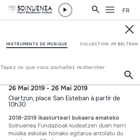
FR
Aller directement au contenu
ACTUALITÉ /
ÉCOLE DE MUSIQUE
Fête de l'école de
INSTRUMENTS DE MUSIQUE
COLLECTION JM BELTRAN
Musique Populaire à
Oiartzun
Tapez ce que vous souhaitez rechercher
26 Mai 2019 - 26 Mai 2019
Oiartzun, place San Esteban à partir de
10h30
Fiche complète
2018-2019 ikasturteari bukaera emateko
Soinuenea Fundazioak kudeatzen duen herri
musika eskolak honako egitarua antolatu du