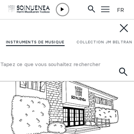
FR
Aller directement au contenu
MUSÉE /
BILLETS
Entrées
INSTRUMENTS DE MUSIQUE
COLLECTION JM BELTRAN
Entrées
Tapez ce que vous souhaitez rechercher