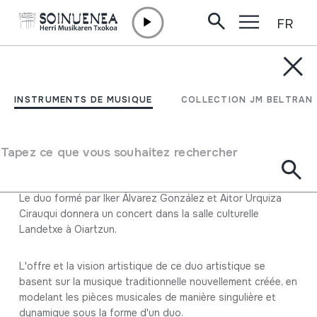
FR
Aller directement au contenu
ACTUALITÉ /
CONCERTS
Concert du duo Harribitxi
INSTRUMENTS DE MUSIQUE
COLLECTION JM BELTRAN
22 Mars 2025
Tapez ce que vous souhaitez rechercher
Landetxe kultur aretoa / 19:00 / 8 €
Fiche complète
Le duo formé par Iker Álvarez González et Aitor Urquiza
Cirauqui donnera un concert dans la salle culturelle
Landetxe à Oiartzun.
L'offre et la vision artistique de ce duo artistique se
basent sur la musique traditionnelle nouvellement créée, en
modelant les pièces musicales de manière singulière et
dynamique sous la forme d'un duo.