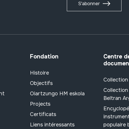
S'abonner
Fondation
Centre d
documen
Histoire
Collection
Objectifs
Collection
nt
Oiartzungo HM eskola
Beltran A
Projects
Encyclopé
Certificats
instrument
Liens intéressants
populaire