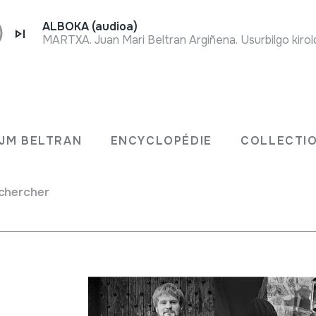
ALBOKA (audioa)
MARTXA. Juan Mari Beltran Argiñena. Usurbilgo kiro
Fiche complète
Galeseko iparraldetik datoz Gwilym 
sique
(biolina eta kantua). Haur, guraso,
JM BELTRAN
ENCYCLOPÉDIE
COLLECTIO
kontzertu honetan galestarrez doinu
dituzte.
chercher