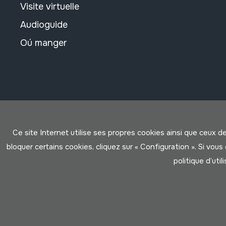
Visite virtuelle
Audioguide
Oú manger
Ce site Internet utilise ses propres cookies ainsi que ceux d
bloquer certains cookies, cliquez sur « Configuration ». Si vo
politique d’util
Conditions d'Utilisation
Politique de Privacité
Cookies po