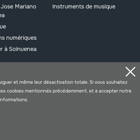
n Jose Mariano
Instruments de musique
ea
ue
ons numériques
r à Soinuenea
aviguer et même leur désactivation totale. Si vous souhaitez
ter les cookies mentionnés précédemment, et à accepter notre
’informations.
Développé par Lotura