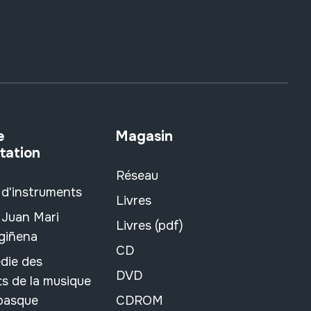
e
Magasin
tation
Réseau
 d'instruments
Livres
 Juan Mari
Livres (pdf)
rgiñena
CD
die des
DVD
s de la musique
 basque
CDROM