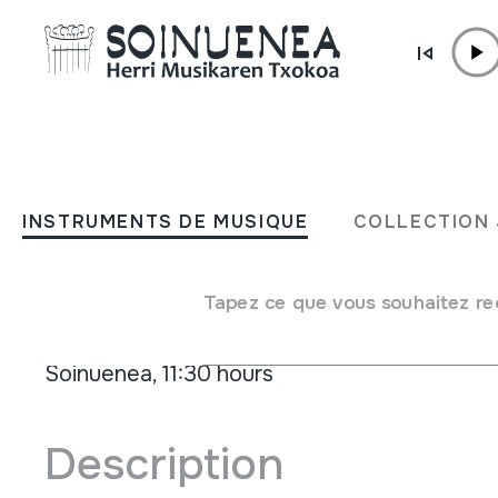
Aller directement au contenu
ACTUALITÉ /
CONCERTS
Concert didactique de mu
INSTRUMENTS DE MUSIQUE
COLLECTION 
populaire galloise
Tapez ce que vous souhaitez re
08 Février 2020 - 08 Février 2020
Soinuenea, 11:30 hours
Description