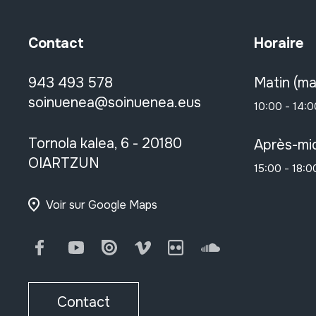
Contact
Horaire
943 493 578
Matin (ma
soinuenea@soinuenea.eus
10:00 - 14:0
Tornola kalea, 6 - 20180
Après-mid
OIARTZUN
15:00 - 18:0
Voir sur Google Maps
Facebook
Youtube
Issuu
Vimeo
Flickr
SoundCloud
Contact