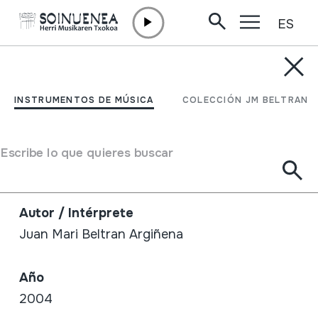
ES
Ir directamente al contenido
TIENDA /
LIBROS (PDF)
TXALAPARTA ETA BESTE
INSTRUMENTOS DE MÚSICA
COLECCIÓN JM BELTRAN
ALDAERA ZAHARRAK.
LAN ERRITMOETATIK
Escribe lo que quieres buscar
MUSIKARA
Autor / Intérprete
Juan Mari Beltran Argiñena
Año
2004