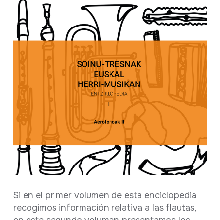
Ficha completa
Si en el primer volumen de esta enciclopedia
recogimos información relativa a las flautas,
en este segundo volumen presentamos los