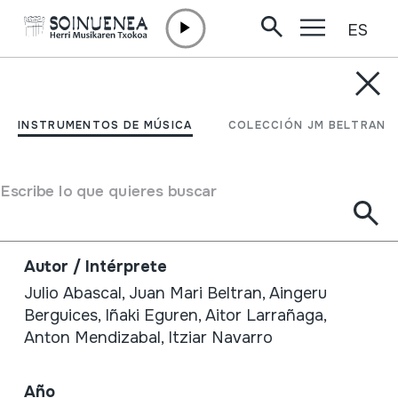
ES
Ir directamente al contenido
TIENDA /
LIBROS
Soinu-tresnak euskal
INSTRUMENTOS DE MÚSICA
COLECCIÓN JM BELTRAN
herri musikan.
Entziklopedia II.
Escribe lo que quieres buscar
Aerofonoak II
Autor / Intérprete
Julio Abascal, Juan Mari Beltran, Aingeru
Berguices, Iñaki Eguren, Aitor Larrañaga,
Anton Mendizabal, Itziar Navarro
Año