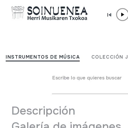
Ir directamente al contenido
ACTUALIDAD /
NOTICIAS
Oiartzungo HM Eskola en 
INSTRUMENTOS DE MÚSICA
COLECCIÓN 
curso 2026-2027
Escribe lo que quieres buscar
19 Junio 2026 - 11 Julio 2026
Descripción
Galería de imágenes