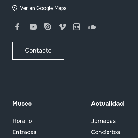
Ver en Google Maps
Facebook
Youtube
Issuu
Vimeo
Flickr
SoundCloud
Contacto
Museo
Actualidad
Horario
Jornadas
Entradas
Conciertos