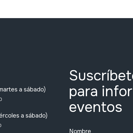
Suscríbet
para info
martes a sábado)
0
eventos
ércoles a sábado)
0
Nombre