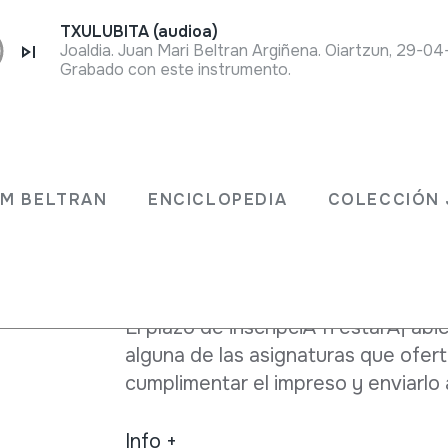
TXULUBITA (audioa)
Joaldia. Juan Mari Beltran Argiñena. Oiartzun, 29-0
Grabado con este instrumento.
Descripción
Se han publicado las asignaturas qu
el
Oiartzungo HM Eskola y quien lo des
JM BELTRAN
ENCICLOPEDIA
COLECCIÓN 
El nÃºmero de alumnos que puede ac
que quieran entrar en la escuela pa
El plazo de inscripciÃ³n estarÃ¡ abier
alguna de las asignaturas que ofer
cumplimentar el impreso y enviarlo 
Info +