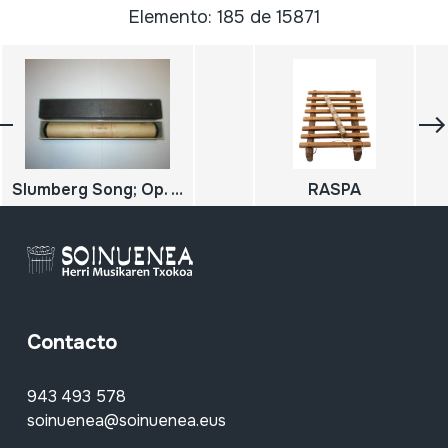
Elemento: 185 de 15871
Slumberg Song; Op. 124, Nº16; Schumann, R.
RASPA
Contacto
943 493 578
soinuenea@soinuenea.eus