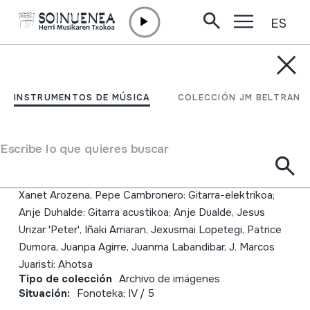
ES
Ir directamente al contenido
JM BELTRAN ARGIÑENA
Zuzenean 1972-2005
INSTRUMENTOS DE MÚSICA
COLECCIÓN JM BELTRAN
Autor
Akelarre; Pako Diaz: Bateria; J. Markos Juaristi: Baxua;
Escribe lo que quieres buscar
Juan Luis Ibarzabal, Aitor Amezaga, Juanma Labandibar,
Xabier Zubeldia: Teklatua; Ina Goikoetxea, Edu Cruz,
Xanet Arozena, Pepe Cambronero: Gitarra-elektrikoa;
Anje Duhalde: Gitarra acustikoa; Anje Dualde, Jesus
Urizar 'Peter', Iñaki Arriaran, Jexusmai Lopetegi, Patrice
Dumora, Juanpa Agirre, Juanma Labandibar, J. Marcos
Juaristi: Ahotsa
Tipo de colección
Archivo de imágenes
Situación:
Fonoteka; IV / 5